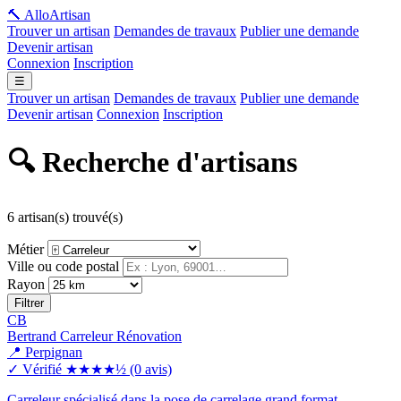
🔨 Allo
Artisan
Trouver un artisan
Demandes de travaux
Publier une demande
Devenir artisan
Connexion
Inscription
☰
Trouver un artisan
Demandes de travaux
Publier une demande
Devenir artisan
Connexion
Inscription
🔍 Recherche d'artisans
6 artisan(s) trouvé(s)
Métier
Ville ou code postal
Rayon
Filtrer
CB
Bertrand Carreleur Rénovation
📍 Perpignan
✓ Vérifié
★★★★½
(0 avis)
Carreleur spécialisé dans la pose de carrelage grand format,