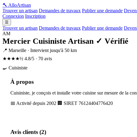
🔨 Allo
Artisan
Trouver un artisan
Demandes de travaux
Publier une demande
Deveni
Connexion
Inscription
☰
Trouver un artisan
Demandes de travaux
Publier une demande
Deveni
AM
Mercier Cuisiniste Artisan
✓ Vérifié
📍 Marseille · Intervient jusqu'à 50 km
★★★★½
4.8/5 · 70 avis
🍳 Cuisiniste
À propos
Cuisiniste, je conçois et installe votre cuisine sur mesure de la c
📅 Activité depuis 2002
🏢 SIRET 76124404776420
Avis clients (2)