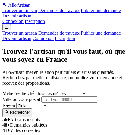
🔨 Allo
Artisan
Trouver un artisan
Demandes de travaux
Publier une demande
Devenir artisan
Connexion
Inscription
☰
Trouver un artisan
Demandes de travaux
Publier une demande
Devenir artisan
Connexion
Inscription
Trouvez l'artisan qu'il vous faut, où que
vous soyez en France
AlloArtisan met en relation particuliers et artisans qualifiés.
Recherchez par métier et distance, ou publiez votre demande et
recevez des propositions.
Métier recherché
Ville ou code postal
Rayon
🔍 Rechercher
56+
Artisans inscrits
48+
Demandes publiées
41+
Villes couvertes