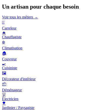
Un artisan pour chaque besoin
Voir tous les métiers →
🀄
Carreleur
🔥
Chauffagiste
❄️
Climatisation
🏠
Couvreur
🍳
Cuisiniste
🖼️
Décorateur d'intérieur
📦
Déménageur
💡
Électricien
🌳
Jardinier / Paysagiste