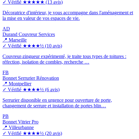
✓ Vérifié
★★★★★
(13 avis)
Décoratrice d'intérieur, je vous accompagne dans l'aménagement et
la mise en valeur de vos espaces de vie.
AD
Durand Couvreur Services
📍 Marseille
✓ Vérifié
★★★★½
(10 avis)
Couvreur-zingueur expérimenté, je traite tous types de toitures :
réfection, isolation de combles, recherche …
FB
Bonnet Serrurier Rénovation
📍 Montpellier
✓ Vérifié
★★★★½
(6 avis)
Serrurier disponible en urgence pour ouverture de porte,
changement de serrure et installation de portes blin…
PB
Bonnet Vitrier Pro
📍 Villeurbanne
✓ Vérifié
★★★★½
(20 avis)