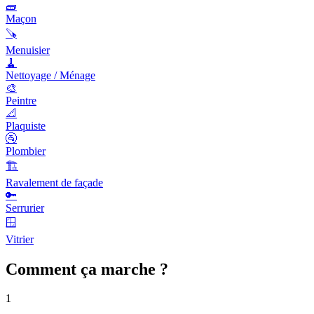
🧱
Maçon
🪚
Menuisier
🧹
Nettoyage / Ménage
🎨
Peintre
📐
Plaquiste
🚰
Plombier
🏗️
Ravalement de façade
🔑
Serrurier
🪟
Vitrier
Comment ça marche ?
1